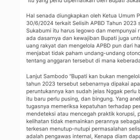
“Itu yang perlu diperhatikan oleh Bupati Suk
Hal senada diungkapkan oleh Ketua Umum 
30/6/2024 terkait Selisih APBD Tahun 2023
Sukabumi itu harus legowo dan mempunyai r
ada dasarnya dan kewajiban Bupati juga unt
uang rakyat dan mengelola APBD pun dari has
menjabat tidak paham undang-undang otono
tentang anggaran tersebut di mana keberadaa
Lanjut Sambodo “Bupati kan bukan mengelol
tahun 2023 tersebut sebenarnya dipakai ap
peruntukannya kan sudah jelas Nggak perlu b
itu baru perlu pusing, dan bingung. Yang aneh
tugasnya memeriksa kepatuhan terhadap per
mendeteksi atau mencegah praktik korupsi,
kelihatan tidak memainkan perannya sebaga
terkesan menutup-nutupi permasalahan selis
adalah pengawas internal, Kenapa diam dapa