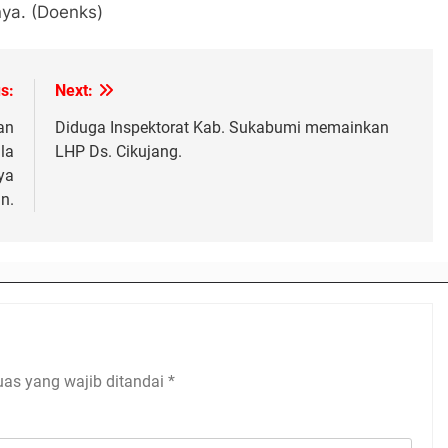
nya. (Doenks)
s:
Next:
an
Diduga Inspektorat Kab. Sukabumi memainkan
la
LHP Ds. Cikujang.
ya
n.
uas yang wajib ditandai
*