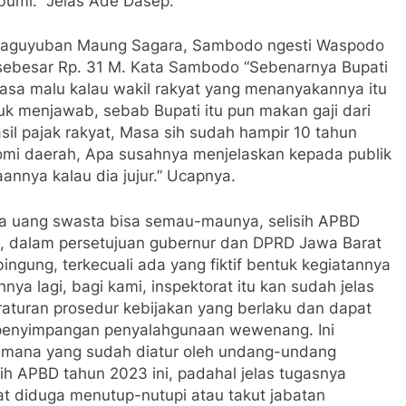
abumi.” Jelas Ade Dasep.
Paguyuban Maung Sagara, Sambodo ngesti Waspodo
 sebesar Rp. 31 M. Kata Sambodo “Sebenarnya Bupati
asa malu kalau wakil rakyat yang menanyakannya itu
uk menjawab, sebab Bupati itu pun makan gaji dari
il pajak rakyat, Masa sih sudah hampir 10 tahun
mi daerah, Apa susahnya menjelaskan kepada publik
nnya kalau dia jujur.” Ucapnya.
a uang swasta bisa semau-maunya, selisih APBD
a, dalam persetujuan gubernur dan DPRD Jawa Barat
ingung, terkecuali ada yang fiktif bentuk kegiatannya
nya lagi, bagi kami, inspektorat itu kan sudah jelas
aturan prosedur kebijakan yang berlaku dan dapat
 penyimpangan penyalahgunaan wewenang. Ini
imana yang sudah diatur oleh undang-undang
ih APBD tahun 2023 ini, padahal jelas tugasnya
t diduga menutup-nutupi atau takut jabatan