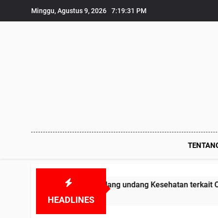
Skip
Minggu, Agustus 9, 2026
7:19:32 PM
to
content
TENTAN
elanggar Undang undang Kesehatan terkait Obat-obatan Kada
HEADLINES