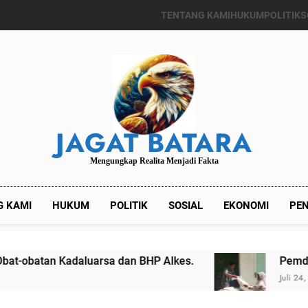
TENTANG KAMI
HUKUM
POLITIK
S
JAGAT BATARA
Mengungkap Realita Menjadi Fakta
G KAMI
HUKUM
POLITIK
SOSIAL
EKONOMI
PEN
luarsa dan BHP Alkes.
Pemdes Kalianget Ti
Juli 24, 2024