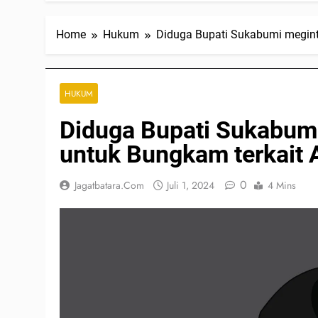
Home
Hukum
Diduga Bupati Sukabumi megintr
HUKUM
Diduga Bupati Sukabumi
untuk Bungkam terkait 
0
Jagatbatara.com
Juli 1, 2024
4 Mins