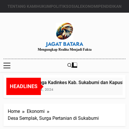
Skip
TENTANG KAMI
HUKUM
POLITIK
SOSIAL
EKONOMI
PENDIDIKAN
to
content
JAGAT BATARA
Mengungkap Realita Menjadi Fakta
Diduga Kadinkes Kab. Sukabumi dan Kapuskesma
HEADLINES
Juli 24, 2024
Home
Ekonomi
Desa Semplak, Surga Pertanian di Sukabumi