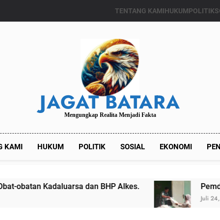
TENTANG KAMI
HUKUM
POLITIK
S
JAGAT BATARA
Mengungkap Realita Menjadi Fakta
G KAMI
HUKUM
POLITIK
SOSIAL
EKONOMI
PEN
aluarsa dan BHP Alkes.
Pemdes Kalianget Ti
Juli 24, 2024