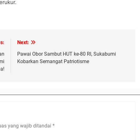
erukur.
s:
Next:
an
Pawai Obor Sambut HUT ke-80 RI, Sukabumi
mi
Kobarkan Semangat Patriotisme
a!
uas yang wajib ditandai
*