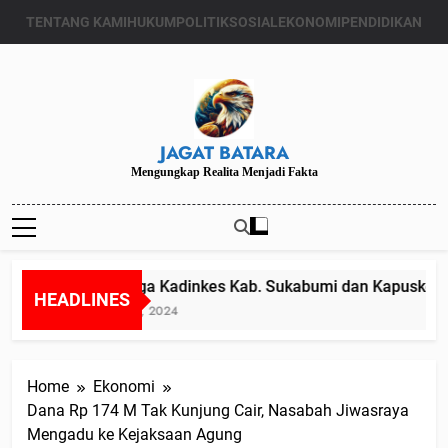
Skip
TENTANG KAMI
HUKUM
POLITIK
SOSIAL
EKONOMI
PENDIDIKAN
to
content
JAGAT BATARA
Mengungkap Realita Menjadi Fakta
Diduga Kadinkes Kab. Sukabumi dan Kapuskesmas
HEADLINES
Juli 24, 2024
Home
Ekonomi
Dana Rp 174 M Tak Kunjung Cair, Nasabah Jiwasraya
Mengadu ke Kejaksaan Agung