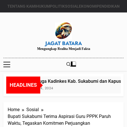
Skip
TENTANG KAMI
HUKUM
POLITIK
SOSIAL
EKONOMI
PENDIDIKAN
to
content
JAGAT BATARA
Mengungkap Realita Menjadi Fakta
Diduga Kadinkes Kab. Sukabumi dan Kapuskesm
HEADLINES
Juli 24, 2024
Home
Sosial
Bupati Sukabumi Terima Aspirasi Guru PPPK Paruh
Waktu, Tegaskan Komitmen Perjuangkan