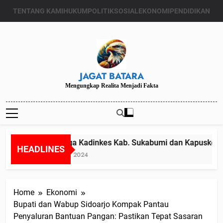
Skip
TENTANG KAMI
HUKUM
POLITIK
SOSIAL
EKONOMI
PENDIDIKAN
to
content
JAGAT BATARA
Mengungkap Realita Menjadi Fakta
Diduga Kadinkes Kab. Sukabumi dan Kapuskesmas
HEADLINES
Juli 24, 2024
Home
Ekonomi
Bupati dan Wabup Sidoarjo Kompak Pantau
Penyaluran Bantuan Pangan: Pastikan Tepat Sasaran