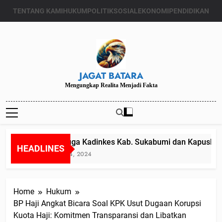
Skip
TENTANG KAMI
HUKUM
POLITIK
SOSIAL
EKONOMI
PENDIDIKAN
to
content
JAGAT BATARA
Mengungkap Realita Menjadi Fakta
Diduga Kadinkes Kab. Sukabumi dan Kapuskesma
HEADLINES
Juli 24, 2024
Home
Hukum
BP Haji Angkat Bicara Soal KPK Usut Dugaan Korupsi
Kuota Haji: Komitmen Transparansi dan Libatkan