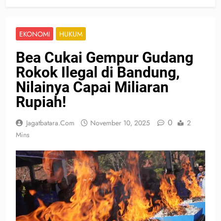
EKONOMI
HUKUM
Bea Cukai Gempur Gudang
Rokok Ilegal di Bandung,
Nilainya Capai Miliaran
Rupiah!
0
Jagatbatara.com
November 10, 2025
2
Mins