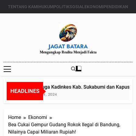
Skip
TENTANG KAMI
HUKUM
POLITIK
SOSIAL
EKONOMI
PENDIDIKAN
to
content
JAGAT BATARA
Mengungkap Realita Menjadi Fakta
Diduga Kadinkes Kab. Sukabumi dan Kapuskesm
HEADLINES
Juli 24, 2024
Home
Ekonomi
Bea Cukai Gempur Gudang Rokok Ilegal di Bandung,
Nilainya Capai Miliaran Rupiah!