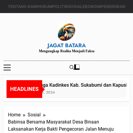
Skip
TENTANG KAMI
HUKUM
POLITIK
SOSIAL
EKONOMI
PENDIDIKAN
to
content
JAGAT BATARA
Mengungkap Realita Menjadi Fakta
Diduga Kadinkes Kab. Sukabumi dan Kapuskesm
HEADLINES
Juli 24, 2024
Home
Sosial
Babinsa Bersama Masyarakat Desa Binaan
Laksanakan Kerja Bakti Pengecoran Jalan Menuju