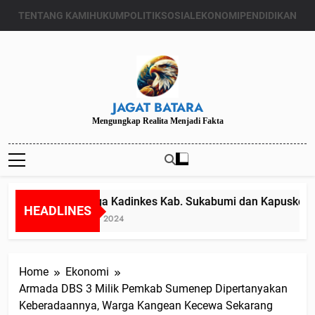
Skip
TENTANG KAMI
HUKUM
POLITIK
SOSIAL
EKONOMI
PENDIDIKAN
to
content
JAGAT BATARA
Mengungkap Realita Menjadi Fakta
Diduga Kadinkes Kab. Sukabumi dan Kapuskesmas
HEADLINES
Juli 24, 2024
Home
Ekonomi
Armada DBS 3 Milik Pemkab Sumenep Dipertanyakan
Keberadaannya, Warga Kangean Kecewa Sekarang