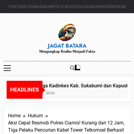
Skip
TENTANG KAMI
HUKUM
POLITIK
SOSIAL
EKONOMI
PENDIDIKAN
to
content
JAGAT BATARA
Mengungkap Realita Menjadi Fakta
Diduga Kadinkes Kab. Sukabumi dan Kapuskesma
HEADLINES
Juli 24, 2024
Home
Hukum
Aksi Cepat Resmob Polres Ciamis! Kurang dari 12 Jam,
Tiga Pelaku Pencurian Kabel Tower Telkomsel Berhasil