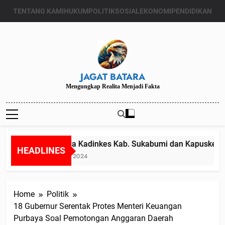
Skip
TENTANG KAMI
HUKUM
POLITIK
SOSIAL
EKONOMI
PENDIDIKAN
to
content
JAGAT BATARA
Mengungkap Realita Menjadi Fakta
Diduga Kadinkes Kab. Sukabumi dan Kapuskesmas
HEADLINES
Juli 24, 2024
Home
Politik
18 Gubernur Serentak Protes Menteri Keuangan
Purbaya Soal Pemotongan Anggaran Daerah