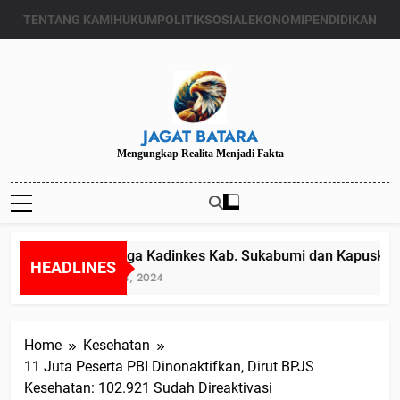
Skip
TENTANG KAMI
HUKUM
POLITIK
SOSIAL
EKONOMI
PENDIDIKAN
to
content
JAGAT BATARA
Mengungkap Realita Menjadi Fakta
Diduga Kadinkes Kab. Sukabumi dan Kapuskesma
HEADLINES
Juli 24, 2024
Home
Kesehatan
11 Juta Peserta PBI Dinonaktifkan, Dirut BPJS
Kesehatan: 102.921 Sudah Direaktivasi